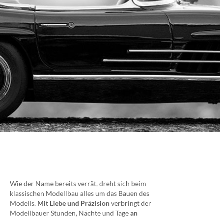
Wie der Name bereits verrät, dreht sich beim
klassischen Modellbau alles um das Bauen des
Modells.
Mit
Liebe und Präzision
verbringt der
Modellbauer Stunden, Nächte und Tage
an