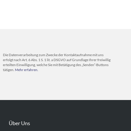
Die Datenverarbeitung zum Zwecke der Kontaktaufnahme mit uns
erfolgt nach Art. 6 Abs. 1 S. 1 lit. a DSGVO auf Grundlage Ihrer freiwillig
erteilten Einwilligung, welche Sie mit Betätigung des „Senden“-Buttons
tätigen.
Mehr erfahren.
Über Uns